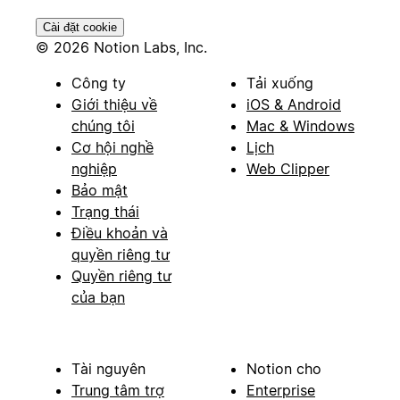
Cài đặt cookie
© 2026 Notion Labs, Inc.
Công ty
Tải xuống
Giới thiệu về
iOS & Android
chúng tôi
Mac & Windows
Cơ hội nghề
Lịch
nghiệp
Web Clipper
Bảo mật
Trạng thái
Điều khoản và
quyền riêng tư
Quyền riêng tư
của bạn
Tài nguyên
Notion cho
Trung tâm trợ
Enterprise