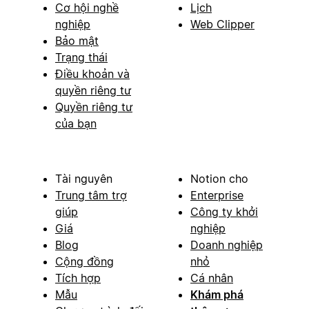
Cơ hội nghề
Lịch
nghiệp
Web Clipper
Bảo mật
Trạng thái
Điều khoản và
quyền riêng tư
Quyền riêng tư
của bạn
Tài nguyên
Notion cho
Trung tâm trợ
Enterprise
giúp
Công ty khởi
Giá
nghiệp
Blog
Doanh nghiệp
Cộng đồng
nhỏ
Tích hợp
Cá nhân
Mẫu
Khám phá