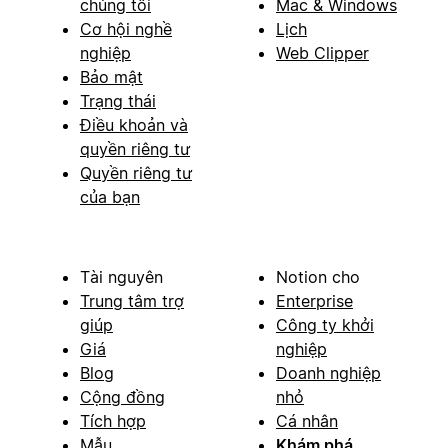
chúng tôi
Mac & Windows
Cơ hội nghề
Lịch
nghiệp
Web Clipper
Bảo mật
Trạng thái
Điều khoản và
quyền riêng tư
Quyền riêng tư
của bạn
Tài nguyên
Notion cho
Trung tâm trợ
Enterprise
giúp
Công ty khởi
Giá
nghiệp
Blog
Doanh nghiệp
Cộng đồng
nhỏ
Tích hợp
Cá nhân
Mẫu
Khám phá