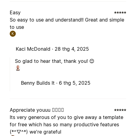
Easy
So easy to use and understand!! Great and simple
to use
K
Kaci McDonald ·
28 thg 4, 2025
So glad to hear that, thank you! 😊
Benny Builds It ·
6 thg 5, 2025
Appreciate youuu 🧙‍♂️🧙‍♂️
Its very generous of you to give away a template
for free which has so many productive features
(*^▽^*) we're grateful