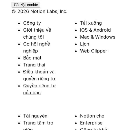
Cài đặt cookie
© 2026 Notion Labs, Inc.
Công ty
Tải xuống
Giới thiệu về
iOS & Android
chúng tôi
Mac & Windows
Cơ hội nghề
Lịch
nghiệp
Web Clipper
Bảo mật
Trạng thái
Điều khoản và
quyền riêng tư
Quyền riêng tư
của bạn
Tài nguyên
Notion cho
Trung tâm trợ
Enterprise
giúp
Công ty khởi