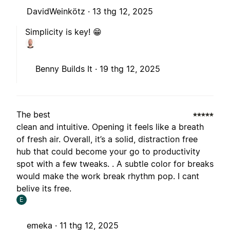
DavidWeinkötz ·
13 thg 12, 2025
Simplicity is key! 😁
Benny Builds It ·
19 thg 12, 2025
The best
clean and intuitive. Opening it feels like a breath
of fresh air. Overall, it’s a solid, distraction free
hub that could become your go to productivity
spot with a few tweaks. . A subtle color for breaks
would make the work break rhythm pop. I cant
belive its free.
E
emeka ·
11 thg 12, 2025