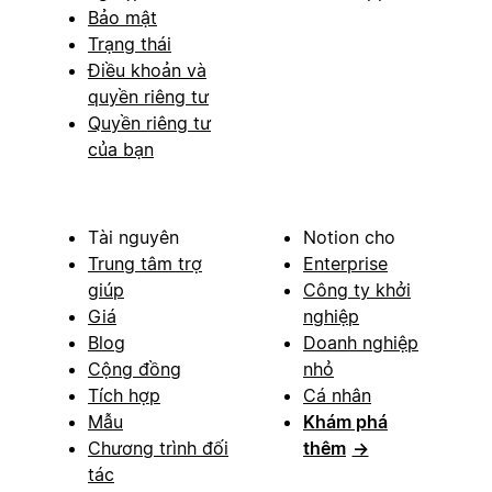
Bảo mật
Trạng thái
Điều khoản và
quyền riêng tư
Quyền riêng tư
của bạn
Tài nguyên
Notion cho
Trung tâm trợ
Enterprise
giúp
Công ty khởi
Giá
nghiệp
Blog
Doanh nghiệp
Cộng đồng
nhỏ
Tích hợp
Cá nhân
Mẫu
Khám phá
Chương trình đối
thêm
→
tác