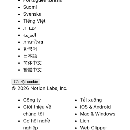
Português (Brasil)
Suomi
Svenska
Tiếng Việt
עברית
العربية
ภาษาไทย
한국어
日本語
简体中文
繁體中文
Cài đặt cookie
© 2026 Notion Labs, Inc.
Công ty
Tải xuống
Giới thiệu về
iOS & Android
chúng tôi
Mac & Windows
Cơ hội nghề
Lịch
nghiệp
Web Clipper