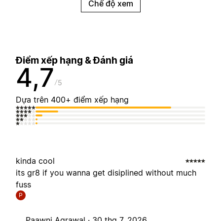
Chế độ xem
Điểm xếp hạng & Đánh giá
4,7
5
Dựa trên 400+ điểm xếp hạng
kinda cool
its gr8 if you wanna get disiplined without much
fuss
P
Paawni Agrawal ·
30 thg 7, 2026