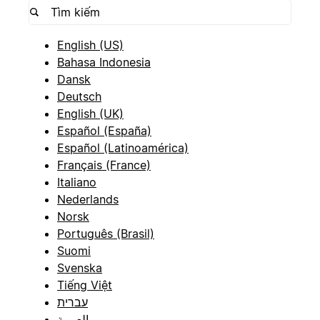
English (US)
Bahasa Indonesia
Dansk
Deutsch
English (UK)
Español (España)
Español (Latinoamérica)
Français (France)
Italiano
Nederlands
Norsk
Português (Brasil)
Suomi
Svenska
Tiếng Việt
עברית
العربية