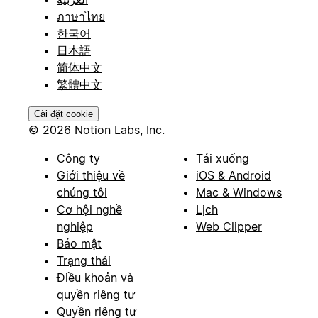
ภาษาไทย
한국어
日本語
简体中文
繁體中文
Cài đặt cookie
© 2026 Notion Labs, Inc.
Công ty
Tải xuống
Giới thiệu về
iOS & Android
chúng tôi
Mac & Windows
Cơ hội nghề
Lịch
nghiệp
Web Clipper
Bảo mật
Trạng thái
Điều khoản và
quyền riêng tư
Quyền riêng tư