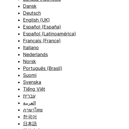
Dansk
Deutsch
English (UK)
Español (España)
Español (Latinoamérica)
Français (France)
Italiano
Nederlands
Norsk
Português (Brasil)
Suomi
Svenska
Tiếng Việt
עברית
العربية
ภาษาไทย
한국어
日本語