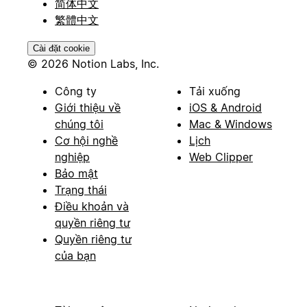
简体中文
繁體中文
Cài đặt cookie
© 2026 Notion Labs, Inc.
Công ty
Tải xuống
Giới thiệu về
iOS & Android
chúng tôi
Mac & Windows
Cơ hội nghề
Lịch
nghiệp
Web Clipper
Bảo mật
Trạng thái
Điều khoản và
quyền riêng tư
Quyền riêng tư
của bạn