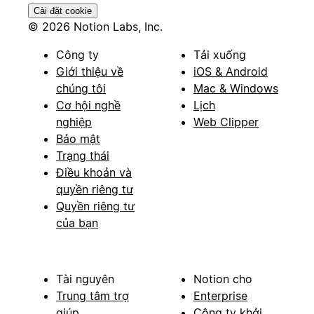
Cài đặt cookie
© 2026 Notion Labs, Inc.
Công ty
Tải xuống
Giới thiệu về
iOS & Android
chúng tôi
Mac & Windows
Cơ hội nghề
Lịch
nghiệp
Web Clipper
Bảo mật
Trạng thái
Điều khoản và
quyền riêng tư
Quyền riêng tư
của bạn
Tài nguyên
Notion cho
Trung tâm trợ
Enterprise
giúp
Công ty khởi