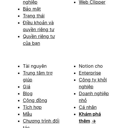
nghiệp
Web Clipper
Bảo mật
Trạng thái
Điều khoản và
quyền riêng tư
Quyền riêng tư
của bạn
Tài nguyên
Notion cho
Trung tâm trợ
Enterprise
giúp
Công ty khởi
Giá
nghiệp
Blog
Doanh nghiệp
Cộng đồng
nhỏ
Tích hợp
Cá nhân
Mẫu
Khám phá
Chương trình đối
thêm
→
tác