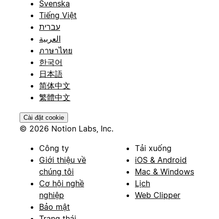
Svenska
Tiếng Việt
עברית
العربية
ภาษาไทย
한국어
日本語
简体中文
繁體中文
Cài đặt cookie
© 2026 Notion Labs, Inc.
Công ty
Tải xuống
Giới thiệu về
iOS & Android
chúng tôi
Mac & Windows
Cơ hội nghề
Lịch
nghiệp
Web Clipper
Bảo mật
Trạng thái