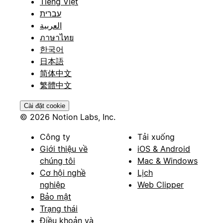
Tiếng Việt
עברית
العربية
ภาษาไทย
한국어
日本語
简体中文
繁體中文
Cài đặt cookie
© 2026 Notion Labs, Inc.
Công ty
Tải xuống
Giới thiệu về
iOS & Android
chúng tôi
Mac & Windows
Cơ hội nghề
Lịch
nghiệp
Web Clipper
Bảo mật
Trạng thái
Điều khoản và