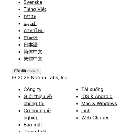
Svenska
Tiếng Việt
עברית
العربية
ภาษาไทย
한국어
日本語
简体中文
繁體中文
Cài đặt cookie
© 2026 Notion Labs, Inc.
Công ty
Tải xuống
Giới thiệu về
iOS & Android
chúng tôi
Mac & Windows
Cơ hội nghề
Lịch
nghiệp
Web Clipper
Bảo mật
Trạng thái