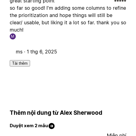
great starting point
so far so good! I'm adding some columns to refine
the prioritization and hope things will still be
clear/ usable, but liking it a lot so far. thank you so
much!
M
ms ·
1 thg 6, 2025
Tải thêm
Thêm nội dung từ Alex Sherwood
Duyệt xem 2 mẫu
Miễn phí