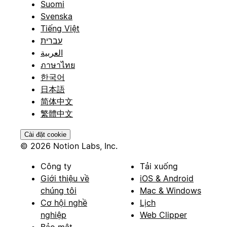
Suomi
Svenska
Tiếng Việt
עברית
العربية
ภาษาไทย
한국어
日本語
简体中文
繁體中文
Cài đặt cookie
© 2026 Notion Labs, Inc.
Công ty
Tải xuống
Giới thiệu về
iOS & Android
chúng tôi
Mac & Windows
Cơ hội nghề
Lịch
nghiệp
Web Clipper
Bảo mật