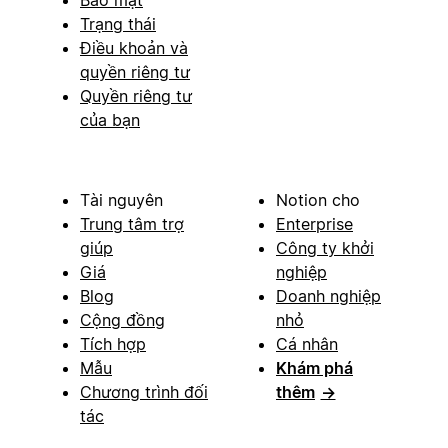
Trạng thái
Điều khoản và
quyền riêng tư
Quyền riêng tư
của bạn
Tài nguyên
Notion cho
Trung tâm trợ
Enterprise
giúp
Công ty khởi
Giá
nghiệp
Blog
Doanh nghiệp
Cộng đồng
nhỏ
Tích hợp
Cá nhân
Mẫu
Khám phá
Chương trình đối
thêm
→
tác