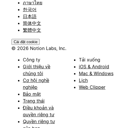
ภาษาไทย
한국어
日本語
简体中文
繁體中文
Cài đặt cookie
© 2026 Notion Labs, Inc.
Công ty
Tải xuống
Giới thiệu về
iOS & Android
chúng tôi
Mac & Windows
Cơ hội nghề
Lịch
nghiệp
Web Clipper
Bảo mật
Trạng thái
Điều khoản và
quyền riêng tư
Quyền riêng tư