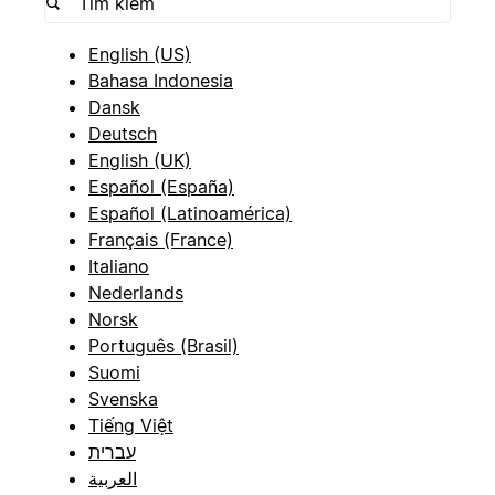
English (US)
Bahasa Indonesia
Dansk
Deutsch
English (UK)
Español (España)
Español (Latinoamérica)
Français (France)
Italiano
Nederlands
Norsk
Português (Brasil)
Suomi
Svenska
Tiếng Việt
עברית
العربية