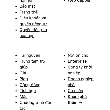
nghiệp
Web Clipper
Bảo mật
Trạng thái
Điều khoản và
quyền riêng tư
Quyền riêng tư
của bạn
Tài nguyên
Notion cho
Trung tâm trợ
Enterprise
giúp
Công ty khởi
Giá
nghiệp
Blog
Doanh nghiệp
Cộng đồng
nhỏ
Tích hợp
Cá nhân
Mẫu
Khám phá
Chương trình đối
thêm
→
tác