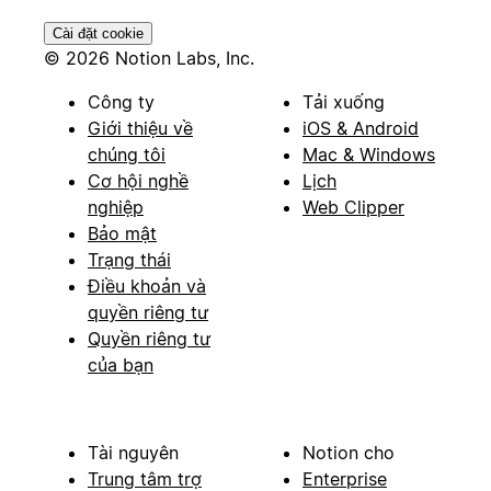
Cài đặt cookie
© 2026 Notion Labs, Inc.
Công ty
Tải xuống
Giới thiệu về
iOS & Android
chúng tôi
Mac & Windows
Cơ hội nghề
Lịch
nghiệp
Web Clipper
Bảo mật
Trạng thái
Điều khoản và
quyền riêng tư
Quyền riêng tư
của bạn
Tài nguyên
Notion cho
Trung tâm trợ
Enterprise