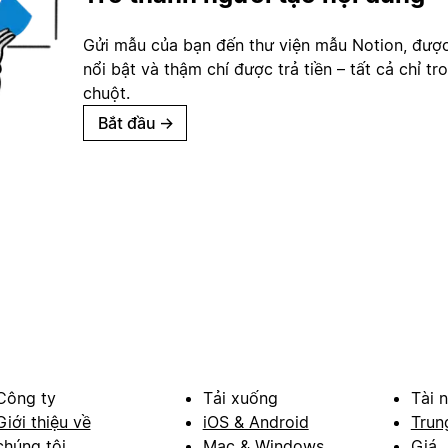
Gửi mẫu của bạn đến thư viện mẫu Notion, đượ
nổi bật và thậm chí được trả tiền – tất cả chỉ tr
chuột.
Bắt đầu
→
Công ty
Tải xuống
Tài 
Giới thiệu về
iOS & Android
Trun
chúng tôi
Mac & Windows
Giá