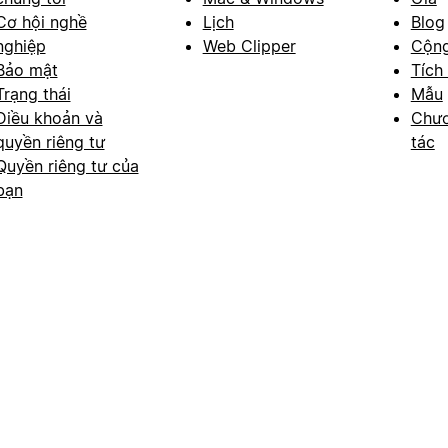
Cơ hội nghề
Lịch
Blog
nghiệp
Web Clipper
Cộn
Bảo mật
Tích
Trạng thái
Mẫu
Điều khoản và
Chươ
quyền riêng tư
tác
Quyền riêng tư của
bạn