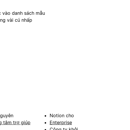
c vào danh sách mẫu
ong vài cú nhấp
nguyên
Notion cho
g tâm trợ giúp
Enterprise
Công ty khởi