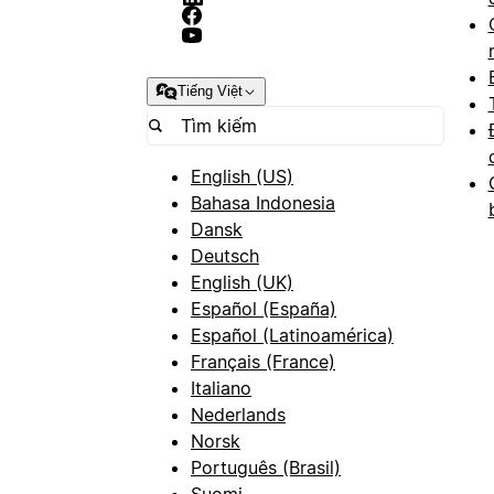
Tiếng Việt
English (US)
Bahasa Indonesia
Dansk
Deutsch
English (UK)
Español (España)
Español (Latinoamérica)
Français (France)
Italiano
Nederlands
Norsk
Português (Brasil)