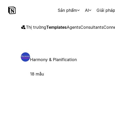
Sản phẩm
AI
Giải phá
Thị trường
Templates
Agents
Consultants
Conne
Harmony & Planification
18 mẫu