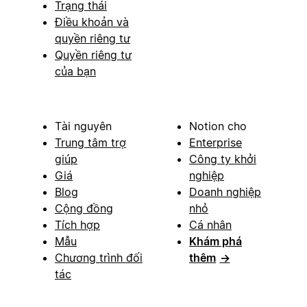
Trạng thái
Điều khoản và
quyền riêng tư
Quyền riêng tư
của bạn
Tài nguyên
Notion cho
Trung tâm trợ
Enterprise
giúp
Công ty khởi
Giá
nghiệp
Blog
Doanh nghiệp
Cộng đồng
nhỏ
Tích hợp
Cá nhân
Mẫu
Khám phá
Chương trình đối
thêm
→
tác