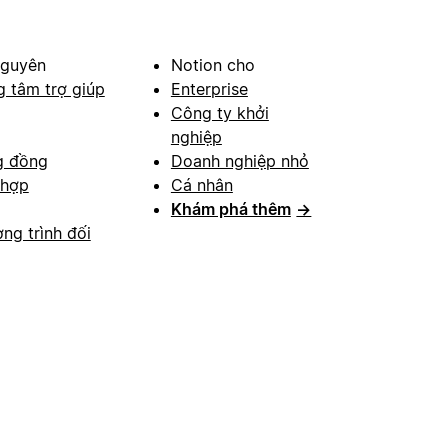
nguyên
Notion cho
g tâm trợ giúp
Enterprise
Công ty khởi
nghiệp
g đồng
Doanh nghiệp nhỏ
 hợp
Cá nhân
Khám phá thêm
→
ng trình đối