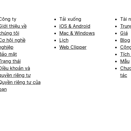
Công ty
Tải xuống
Tài 
Giới thiệu về
iOS & Android
Trun
chúng tôi
Mac & Windows
Giá
Cơ hội nghề
Lịch
Blog
nghiệp
Web Clipper
Cộn
Bảo mật
Tích
Trạng thái
Mẫu
Điều khoản và
Chươ
quyền riêng tư
tác
Quyền riêng tư của
bạn