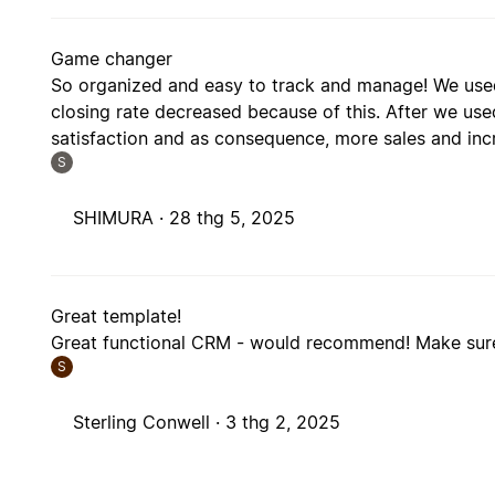
Game changer
So organized and easy to track and manage! We used 
closing rate decreased because of this. After we us
satisfaction and as consequence, more sales and inc
S
SHIMURA ·
28 thg 5, 2025
Great template!
Great functional CRM - would recommend! Make sure t
S
Sterling Conwell ·
3 thg 2, 2025