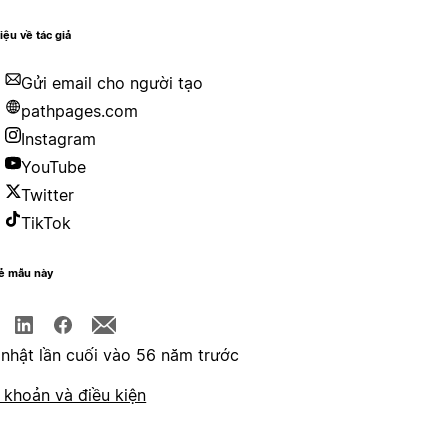
hiệu về tác giả
Gửi email cho người tạo
pathpages.com
Instagram
YouTube
Twitter
TikTok
sẻ mẫu này
nhật lần cuối vào 56 năm trước
 khoản và điều kiện