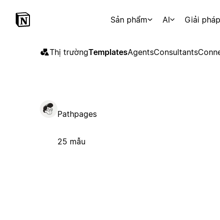
Sản phẩm
AI
Giải phá
Thị trường
Templates
Agents
Consultants
Conne
Pathpages
25 mẫu