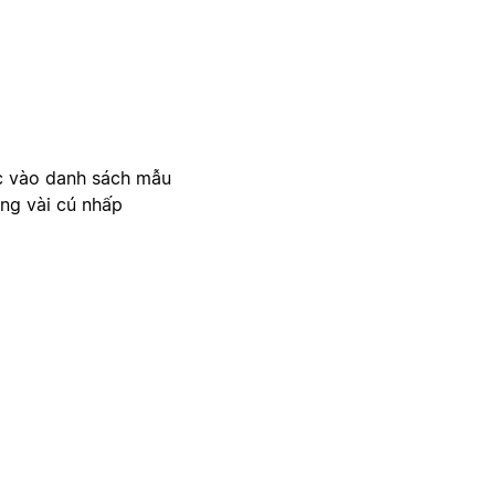
c vào danh sách mẫu
ong vài cú nhấp