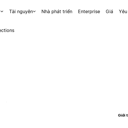
p
Tài nguyên
Nhà phát triển
Enterprise
Giá
Yêu
ctions
Giới 