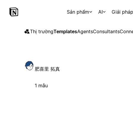
Sản phẩm
AI
Giải phá
Thị trường
Templates
Agents
Consultants
Conne
肥喜里 拓真
1 mẫu