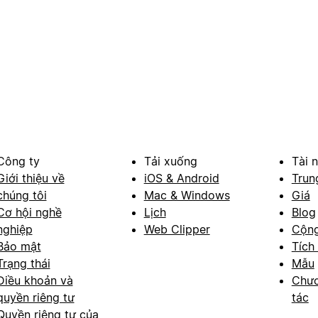
Công ty
Tải xuống
Tài 
Giới thiệu về
iOS & Android
Trun
chúng tôi
Mac & Windows
Giá
Cơ hội nghề
Lịch
Blog
nghiệp
Web Clipper
Cộn
Bảo mật
Tích
Trạng thái
Mẫu
Điều khoản và
Chươ
quyền riêng tư
tác
Quyền riêng tư của