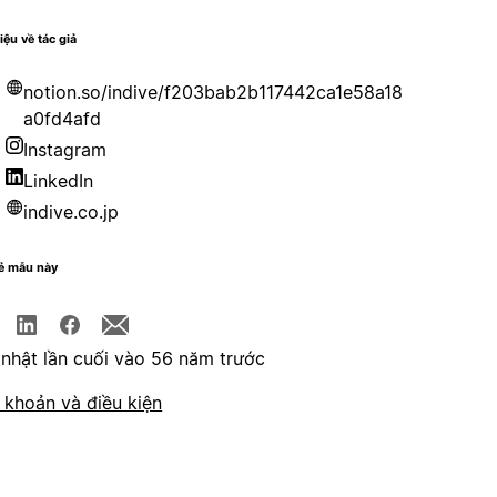
iệu về tác giả
notion.so/indive/f203bab2b117442ca1e58a18
a0fd4afd
Instagram
LinkedIn
indive.co.jp
sẻ mẫu này
nhật lần cuối vào 56 năm trước
 khoản và điều kiện