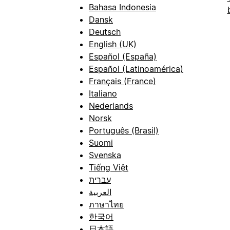
Bahasa Indonesia
Dansk
Deutsch
English (UK)
Español (España)
Español (Latinoamérica)
Français (France)
Italiano
Nederlands
Norsk
Português (Brasil)
Suomi
Svenska
Tiếng Việt
עברית
العربية
ภาษาไทย
한국어
日本語