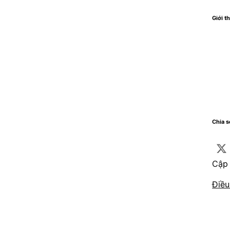
Giới th
Chia 
Cập 
Điều