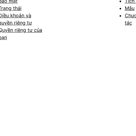
Bảo mật
Tích
Trạng thái
Mẫu
Điều khoản và
Chươ
quyền riêng tư
tác
Quyền riêng tư của
bạn