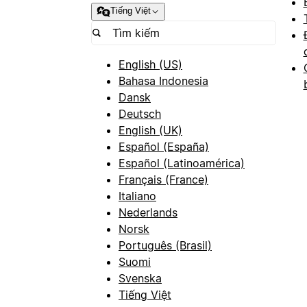
Tiếng Việt
English (US)
Bahasa Indonesia
Dansk
Deutsch
English (UK)
Español (España)
Español (Latinoamérica)
Français (France)
Italiano
Nederlands
Norsk
Português (Brasil)
Suomi
Svenska
Tiếng Việt