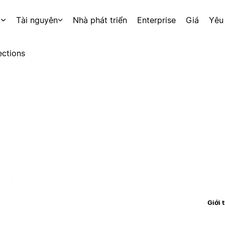
p
Tài nguyên
Nhà phát triển
Enterprise
Giá
Yêu
ctions
Giới 