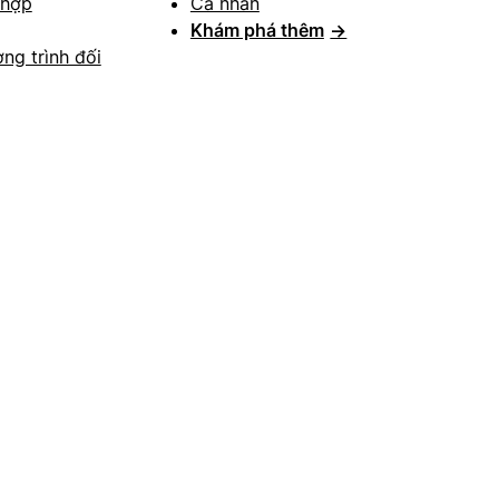
 hợp
Cá nhân
Khám phá thêm
→
ng trình đối