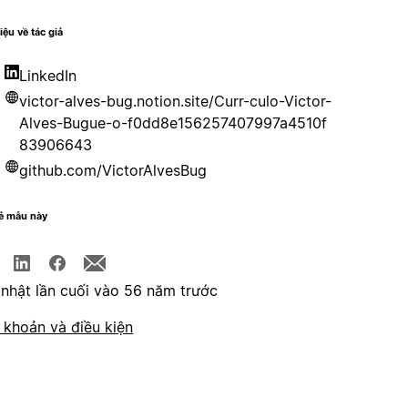
iệu về tác giả
LinkedIn
victor-alves-bug.notion.site/Curr-culo-Victor-
Alves-Bugue-o-f0dd8e156257407997a4510f
83906643
github.com/VictorAlvesBug
sẻ mẫu này
nhật lần cuối vào 56 năm trước
 khoản và điều kiện