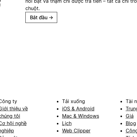
nổi bật và thậm chí được trả tiền – tất cả chỉ tr
chuột.
Bắt đầu
→
Công ty
Tải xuống
Tài 
Giới thiệu về
iOS & Android
Trun
chúng tôi
Mac & Windows
Giá
Cơ hội nghề
Lịch
Blog
nghiệp
Web Clipper
Cộn