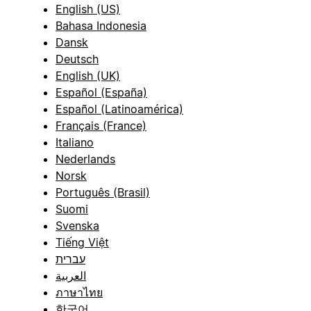
English (US)
Bahasa Indonesia
Dansk
Deutsch
English (UK)
Español (España)
Español (Latinoamérica)
Français (France)
Italiano
Nederlands
Norsk
Português (Brasil)
Suomi
Svenska
Tiếng Việt
עברית
العربية
ภาษาไทย
한국어