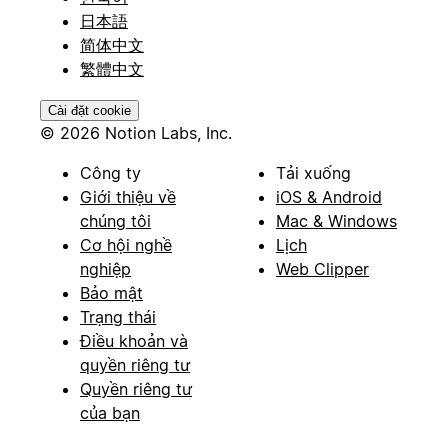
日本語
简体中文
繁體中文
Cài đặt cookie
© 2026 Notion Labs, Inc.
Công ty
Tải xuống
Giới thiệu về
iOS & Android
chúng tôi
Mac & Windows
Cơ hội nghề
Lịch
nghiệp
Web Clipper
Bảo mật
Trạng thái
Điều khoản và
quyền riêng tư
Quyền riêng tư
của bạn