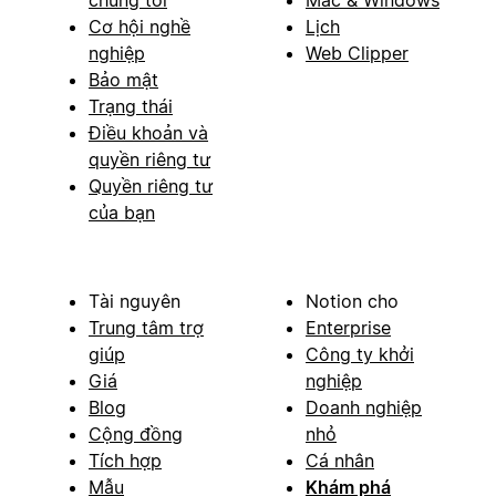
Cơ hội nghề
Lịch
nghiệp
Web Clipper
Bảo mật
Trạng thái
Điều khoản và
quyền riêng tư
Quyền riêng tư
của bạn
Tài nguyên
Notion cho
Trung tâm trợ
Enterprise
giúp
Công ty khởi
Giá
nghiệp
Blog
Doanh nghiệp
Cộng đồng
nhỏ
Tích hợp
Cá nhân
Mẫu
Khám phá