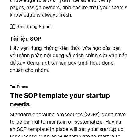
knowledge to a wiki, you'll be able to verify
pages, assign owners, and ensure that your team's
knowledge is always fresh.
Đọc trong 8 phút
Tài liệu SOP
Hãy vận dụng những kiến thức vừa học của bạn
về thành phần nội dung và cách chỉnh sửa văn bản
để xây dựng một tài liệu quy trình hoạt động
chuẩn cho nhóm.
For Teams
The SOP template your startup
needs
Standard operating procedures (SOPs) don’t have
to be painful to maintain or systematize. Having
an SOP template in place will set your startup up
for success. With an SOP template to start with,