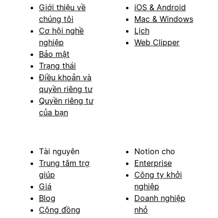
Giới thiệu về
iOS & Android
chúng tôi
Mac & Windows
Cơ hội nghề
Lịch
nghiệp
Web Clipper
Bảo mật
Trạng thái
Điều khoản và
quyền riêng tư
Quyền riêng tư
của bạn
Tài nguyên
Notion cho
Trung tâm trợ
Enterprise
giúp
Công ty khởi
Giá
nghiệp
Blog
Doanh nghiệp
Cộng đồng
nhỏ