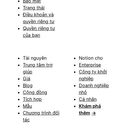
Bảo mật
Trạng thái
Điều khoản và
quyền riêng tư
Quyền riêng tư
của bạn
Tài nguyên
Notion cho
Trung tâm trợ
Enterprise
giúp
Công ty khởi
Giá
nghiệp
Blog
Doanh nghiệp
Cộng đồng
nhỏ
Tích hợp
Cá nhân
Mẫu
Khám phá
Chương trình đối
thêm
→
tác