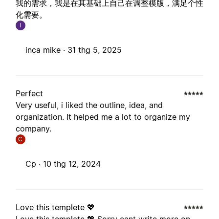
我的需求，我是在其基础上自己在调整模版，满足个性
化需要。
I
inca mike ·
31 thg 5, 2025
Perfect
Very useful, i liked the outline, idea, and
organization. It helped me a lot to organize my
company.
C
Cp ·
10 thg 12, 2024
Love this templete 💖