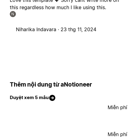
Love this template 💖 Sorry cant write more on
this regardless how much I like using this.
N
Niharika Indavara ·
23 thg 11, 2024
Thêm nội dung từ aNotioneer
Duyệt xem 5 mẫu
Miễn phí
Miễn phí