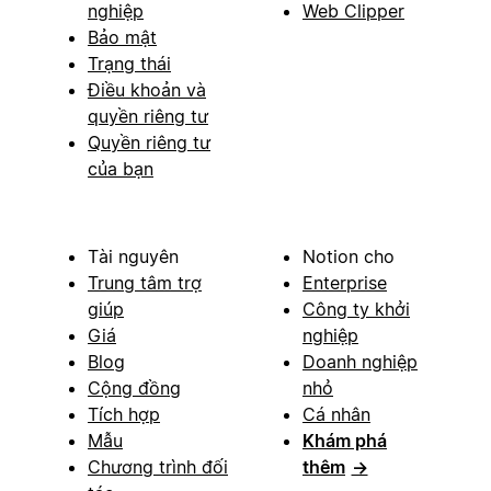
nghiệp
Web Clipper
Bảo mật
Trạng thái
Điều khoản và
quyền riêng tư
Quyền riêng tư
của bạn
Tài nguyên
Notion cho
Trung tâm trợ
Enterprise
giúp
Công ty khởi
Giá
nghiệp
Blog
Doanh nghiệp
Cộng đồng
nhỏ
Tích hợp
Cá nhân
Mẫu
Khám phá
Chương trình đối
thêm
→