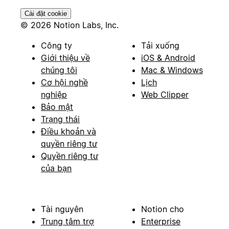
Cài đặt cookie
© 2026 Notion Labs, Inc.
Công ty
Tải xuống
Giới thiệu về
iOS & Android
chúng tôi
Mac & Windows
Cơ hội nghề
Lịch
nghiệp
Web Clipper
Bảo mật
Trạng thái
Điều khoản và
quyền riêng tư
Quyền riêng tư
của bạn
Tài nguyên
Notion cho
Trung tâm trợ
Enterprise