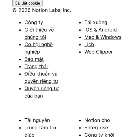
Cài đặt cookie
© 2026 Notion Labs, Inc.
Công ty
Tải xuống
Giới thiệu về
iOS & Android
chúng tôi
Mac & Windows
Cơ hội nghề
Lịch
nghiệp
Web Clipper
Bảo mật
Trạng thái
Điều khoản và
quyền riêng tư
Quyền riêng tư
của bạn
Tài nguyên
Notion cho
Trung tâm trợ
Enterprise
giúp
Công ty khởi