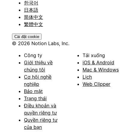
한국어
日本語
简体中文
繁體中文
Cài đặt cookie
© 2026 Notion Labs, Inc.
Công ty
Tải xuống
Giới thiệu về
iOS & Android
chúng tôi
Mac & Windows
Cơ hội nghề
Lịch
nghiệp
Web Clipper
Bảo mật
Trạng thái
Điều khoản và
quyền riêng tư
Quyền riêng tư
của bạn