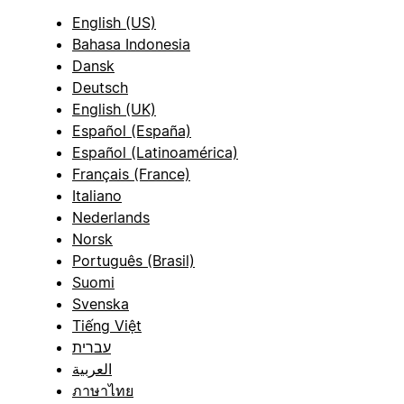
English (US)
Bahasa Indonesia
Dansk
Deutsch
English (UK)
Español (España)
Español (Latinoamérica)
Français (France)
Italiano
Nederlands
Norsk
Português (Brasil)
Suomi
Svenska
Tiếng Việt
עברית
العربية
ภาษาไทย