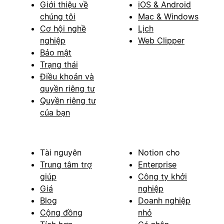
Giới thiệu về
iOS & Android
chúng tôi
Mac & Windows
Cơ hội nghề
Lịch
nghiệp
Web Clipper
Bảo mật
Trạng thái
Điều khoản và
quyền riêng tư
Quyền riêng tư
của bạn
Tài nguyên
Notion cho
Trung tâm trợ
Enterprise
giúp
Công ty khởi
Giá
nghiệp
Blog
Doanh nghiệp
Cộng đồng
nhỏ