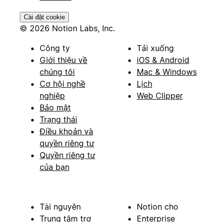
Cài đặt cookie
© 2026 Notion Labs, Inc.
Công ty
Tải xuống
Giới thiệu về
iOS & Android
chúng tôi
Mac & Windows
Cơ hội nghề
Lịch
nghiệp
Web Clipper
Bảo mật
Trạng thái
Điều khoản và
quyền riêng tư
Quyền riêng tư
của bạn
Tài nguyên
Notion cho
Trung tâm trợ
Enterprise