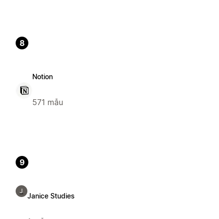
8
Notion
571 mẫu
9
J
Janice Studies