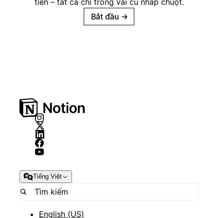
tiền – tất cả chỉ trong vài cú nhấp chuột.
Bắt đầu
→
Tiếng Việt
English (US)