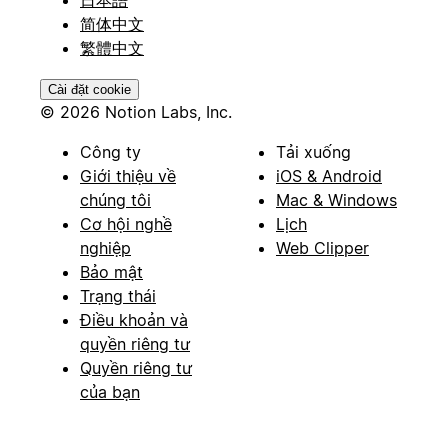
日本語
简体中文
繁體中文
Cài đặt cookie
© 2026 Notion Labs, Inc.
Công ty
Tải xuống
Giới thiệu về
iOS & Android
chúng tôi
Mac & Windows
Cơ hội nghề
Lịch
nghiệp
Web Clipper
Bảo mật
Trạng thái
Điều khoản và
quyền riêng tư
Quyền riêng tư
của bạn