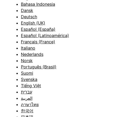
Bahasa Indonesia
Dansk
Deutsch
English (UK)
Español (España)
Español (Latinoamérica)
Français (France)
Italiano
Nederlands
Norsk
Português (Brasil)
Suomi
Svenska
Tiếng Việt
עברית
العربية
ภาษาไทย
한국어