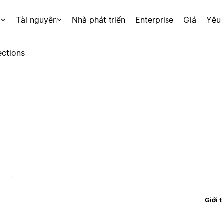
p
Tài nguyên
Nhà phát triển
Enterprise
Giá
Yêu
ctions
Giới 