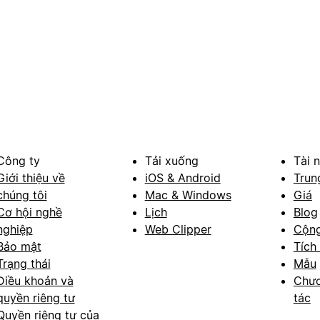
Công ty
Tải xuống
Tài 
Giới thiệu về
iOS & Android
Trun
chúng tôi
Mac & Windows
Giá
Cơ hội nghề
Lịch
Blog
nghiệp
Web Clipper
Cộn
Bảo mật
Tích
Trạng thái
Mẫu
Điều khoản và
Chươ
quyền riêng tư
tác
Quyền riêng tư của