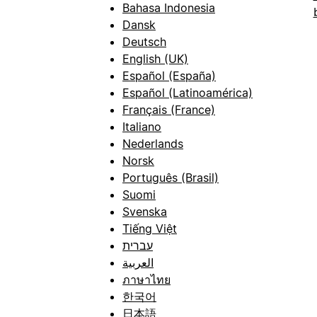
Bahasa Indonesia
Dansk
Deutsch
English (UK)
Español (España)
Español (Latinoamérica)
Français (France)
Italiano
Nederlands
Norsk
Português (Brasil)
Suomi
Svenska
Tiếng Việt
עברית
العربية
ภาษาไทย
한국어
日本語