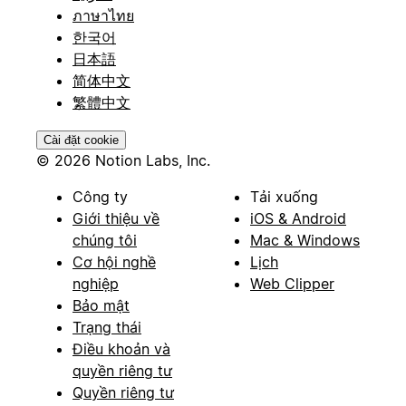
ภาษาไทย
한국어
日本語
简体中文
繁體中文
Cài đặt cookie
© 2026 Notion Labs, Inc.
Công ty
Tải xuống
Giới thiệu về
iOS & Android
chúng tôi
Mac & Windows
Cơ hội nghề
Lịch
nghiệp
Web Clipper
Bảo mật
Trạng thái
Điều khoản và
quyền riêng tư
Quyền riêng tư