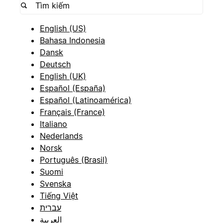
English (US)
Bahasa Indonesia
Dansk
Deutsch
English (UK)
Español (España)
Español (Latinoamérica)
Français (France)
Italiano
Nederlands
Norsk
Português (Brasil)
Suomi
Svenska
Tiếng Việt
עברית
العربية