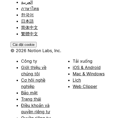
العربية
ภาษาไทย
한국어
日本語
简体中文
繁體中文
Cài đặt cookie
© 2026 Notion Labs, Inc.
Công ty
Tải xuống
Giới thiệu về
iOS & Android
chúng tôi
Mac & Windows
Cơ hội nghề
Lịch
nghiệp
Web Clipper
Bảo mật
Trạng thái
Điều khoản và
quyền riêng tư