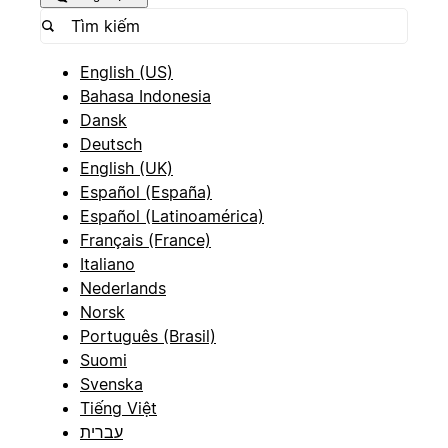
English (US)
Bahasa Indonesia
Dansk
Deutsch
English (UK)
Español (España)
Español (Latinoamérica)
Français (France)
Italiano
Nederlands
Norsk
Português (Brasil)
Suomi
Svenska
Tiếng Việt
עברית