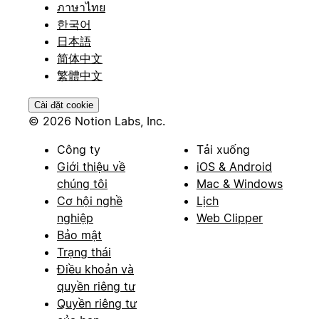
ภาษาไทย
한국어
日本語
简体中文
繁體中文
Cài đặt cookie
© 2026 Notion Labs, Inc.
Công ty
Tải xuống
Giới thiệu về
iOS & Android
chúng tôi
Mac & Windows
Cơ hội nghề
Lịch
nghiệp
Web Clipper
Bảo mật
Trạng thái
Điều khoản và
quyền riêng tư
Quyền riêng tư