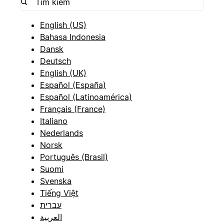
English (US)
Bahasa Indonesia
Dansk
Deutsch
English (UK)
Español (España)
Español (Latinoamérica)
Français (France)
Italiano
Nederlands
Norsk
Português (Brasil)
Suomi
Svenska
Tiếng Việt
עברית
العربية