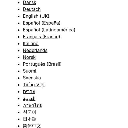
Dansk
Deutsch
English (UK)
Español (España)
Español (Latinoamérica)
Français (France)
Italiano
Nederlands
Norsk
Português (Brasil)
Suomi
Svenska
Tiếng Việt
עברית
العربية
ภาษาไทย
한국어
日本語
简体中文