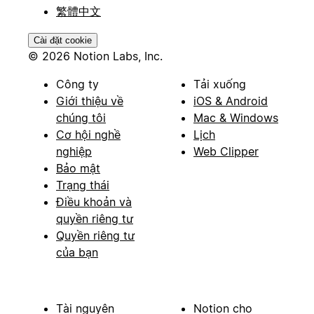
繁體中文
Cài đặt cookie
© 2026 Notion Labs, Inc.
Công ty
Tải xuống
Giới thiệu về
iOS & Android
chúng tôi
Mac & Windows
Cơ hội nghề
Lịch
nghiệp
Web Clipper
Bảo mật
Trạng thái
Điều khoản và
quyền riêng tư
Quyền riêng tư
của bạn
Tài nguyên
Notion cho