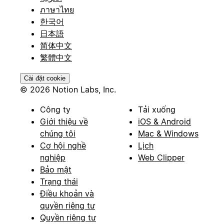
ภาษาไทย
한국어
日本語
简体中文
繁體中文
Cài đặt cookie
© 2026 Notion Labs, Inc.
Công ty
Tải xuống
Giới thiệu về
iOS & Android
chúng tôi
Mac & Windows
Cơ hội nghề
Lịch
nghiệp
Web Clipper
Bảo mật
Trạng thái
Điều khoản và
quyền riêng tư
Quyền riêng tư