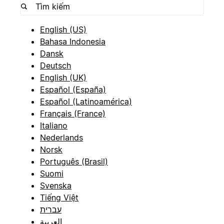
English (US)
Bahasa Indonesia
Dansk
Deutsch
English (UK)
Español (España)
Español (Latinoamérica)
Français (France)
Italiano
Nederlands
Norsk
Português (Brasil)
Suomi
Svenska
Tiếng Việt
עברית
العربية