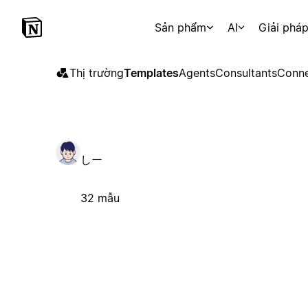
Sản phẩm
AI
Giải phá
Thị trường
Templates
Agents
Consultants
Conne
しー
32 mẫu