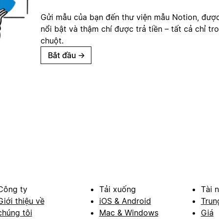
Gửi mẫu của bạn đến thư viện mẫu Notion, đượ
nổi bật và thậm chí được trả tiền – tất cả chỉ tr
chuột.
Bắt đầu
→
Công ty
Tải xuống
Tài 
Giới thiệu về
iOS & Android
Trun
chúng tôi
Mac & Windows
Giá