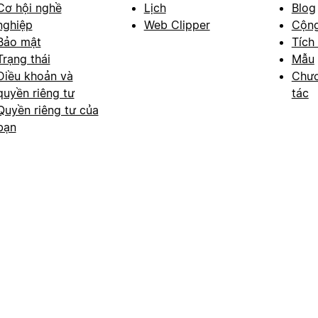
Cơ hội nghề
Lịch
Blog
nghiệp
Web Clipper
Cộn
Bảo mật
Tích
Trạng thái
Mẫu
Điều khoản và
Chươ
quyền riêng tư
tác
Quyền riêng tư của
bạn