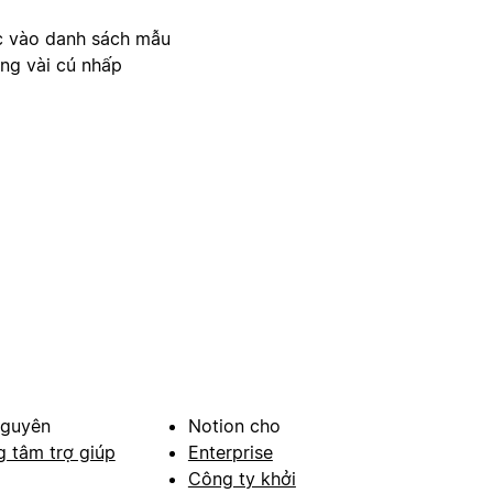
c vào danh sách mẫu
ong vài cú nhấp
nguyên
Notion cho
g tâm trợ giúp
Enterprise
Công ty khởi