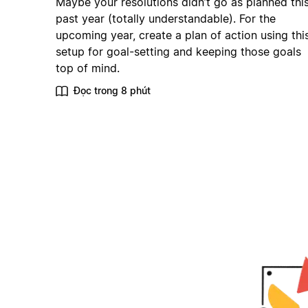
Maybe your resolutions didn’t go as planned thi
past year (totally understandable). For the
upcoming year, create a plan of action using thi
setup for goal-setting and keeping those goals
top of mind.
Đọc trong 8 phút