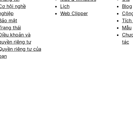
Cơ hội nghề
Lịch
Blog
nghiệp
Web Clipper
Cộn
Bảo mật
Tích
Trạng thái
Mẫu
Điều khoản và
Chươ
quyền riêng tư
tác
Quyền riêng tư của
bạn