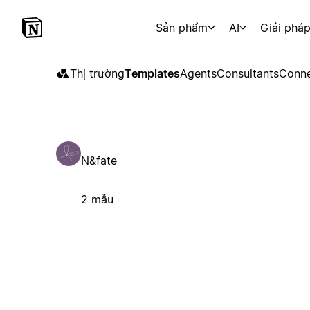
Sản phẩm
AI
Giải phá
Thị trường
Templates
Agents
Consultants
Conne
N&fate
2 mẫu