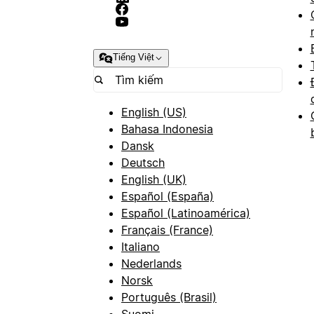
Tiếng Việt
English (US)
Bahasa Indonesia
Dansk
Deutsch
English (UK)
Español (España)
Español (Latinoamérica)
Français (France)
Italiano
Nederlands
Norsk
Português (Brasil)
Suomi