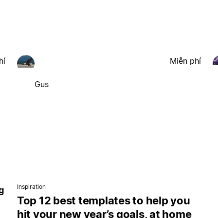
hí
Miễn phí
Gus
Inspiration
g
Top 12 best templates to help you
hit your new year’s goals, at home