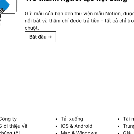
Gửi mẫu của bạn đến thư viện mẫu Notion, đượ
nổi bật và thậm chí được trả tiền – tất cả chỉ tr
chuột.
Bắt đầu
→
Công ty
Tải xuống
Tài 
Giới thiệu về
iOS & Android
Trun
chúng tôi
Mac & Windows
Giá