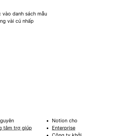
c vào danh sách mẫu
ong vài cú nhấp
nguyên
Notion cho
g tâm trợ giúp
Enterprise
Công ty khởi