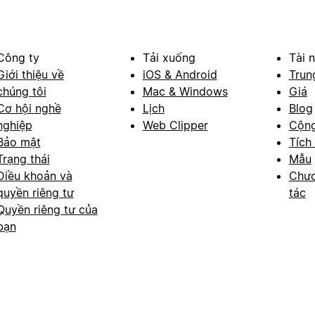
Công ty
Tải xuống
Tài 
Giới thiệu về
iOS & Android
Trun
chúng tôi
Mac & Windows
Giá
Cơ hội nghề
Lịch
Blog
nghiệp
Web Clipper
Cộn
Bảo mật
Tích
Trạng thái
Mẫu
Điều khoản và
Chươ
quyền riêng tư
tác
Quyền riêng tư của
bạn