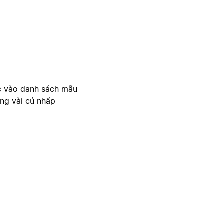
c vào danh sách mẫu
ong vài cú nhấp