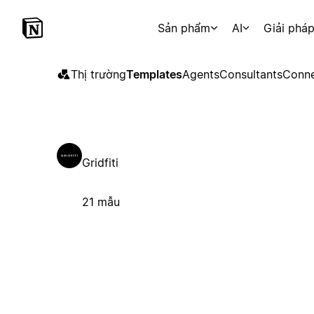
Sản phẩm
AI
Giải phá
Thị trường
Templates
Agents
Consultants
Conne
Gridfiti
21 mẫu