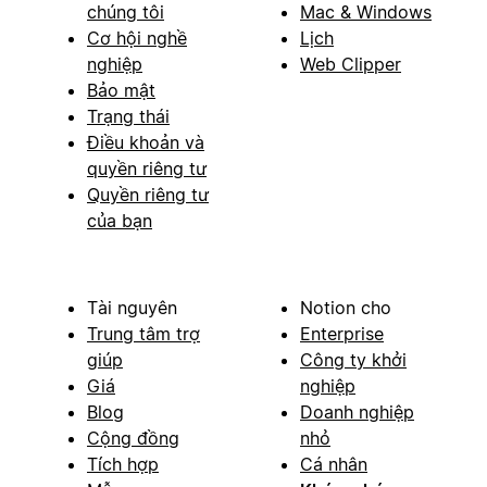
chúng tôi
Mac & Windows
Cơ hội nghề
Lịch
nghiệp
Web Clipper
Bảo mật
Trạng thái
Điều khoản và
quyền riêng tư
Quyền riêng tư
của bạn
Tài nguyên
Notion cho
Trung tâm trợ
Enterprise
giúp
Công ty khởi
Giá
nghiệp
Blog
Doanh nghiệp
Cộng đồng
nhỏ
Tích hợp
Cá nhân