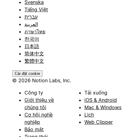
Svenska
Tiếng Việt
עברית
العربية
ภาษาไทย
한국어
日本語
简体中文
繁體中文
Cài đặt cookie
© 2026 Notion Labs, Inc.
Công ty
Tải xuống
Giới thiệu về
iOS & Android
chúng tôi
Mac & Windows
Cơ hội nghề
Lịch
nghiệp
Web Clipper
Bảo mật
Trạng thái