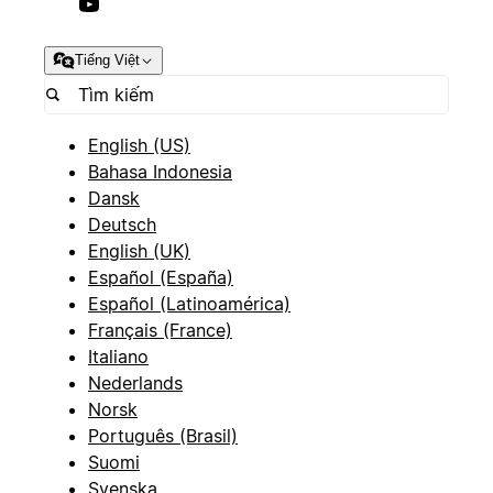
Tiếng Việt
English (US)
Bahasa Indonesia
Dansk
Deutsch
English (UK)
Español (España)
Español (Latinoamérica)
Français (France)
Italiano
Nederlands
Norsk
Português (Brasil)
Suomi
Svenska