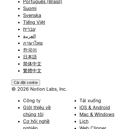
Português (Brasil)
Suomi
Svenska
Tiếng Việt
עברית
العربية
ภาษาไทย
한국어
日本語
简体中文
繁體中文
Cài đặt cookie
© 2026 Notion Labs, Inc.
Công ty
Tải xuống
Giới thiệu về
iOS & Android
chúng tôi
Mac & Windows
Cơ hội nghề
Lịch
nghiệp
Web Clipper