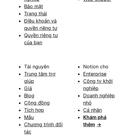
Bảo mật
Trạng thái
Điều khoản và
quyền riêng tư
Quyền riêng tư
của bạn
Tài nguyên
Notion cho
Trung tâm trợ
Enterprise
giúp
Công ty khởi
Giá
nghiệp
Blog
Doanh nghiệp
Cộng đồng
nhỏ
Tích hợp
Cá nhân
Mẫu
Khám phá
Chương trình đối
thêm
→
tác