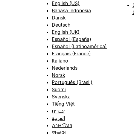
English (US)
Bahasa Indonesia
Dansk
Deutsch
English (UK)
Español (España)
Español (Latinoamérica)
Français (France)
Italiano
Nederlands
Norsk
Português (Brasil)
Suomi
Svenska
Tiếng Việt
עברית
العربية
ภาษาไทย
한국어