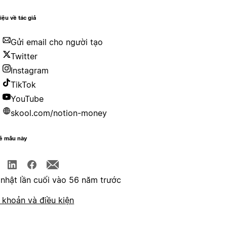
hiệu về tác giả
Gửi email cho người tạo
Twitter
Instagram
TikTok
YouTube
skool.com/notion-money
sẻ mẫu này
nhật lần cuối vào 56 năm trước
 khoản và điều kiện