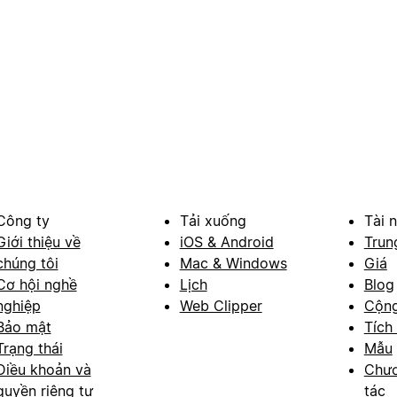
Công ty
Tải xuống
Tài 
Giới thiệu về
iOS & Android
Trun
chúng tôi
Mac & Windows
Giá
Cơ hội nghề
Lịch
Blog
nghiệp
Web Clipper
Cộn
Bảo mật
Tích
Trạng thái
Mẫu
Điều khoản và
Chươ
quyền riêng tư
tác