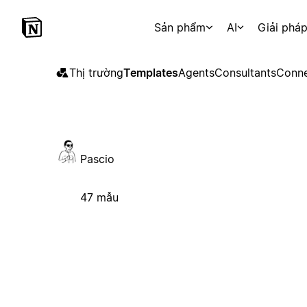
Sản phẩm
AI
Giải phá
Thị trường
Templates
Agents
Consultants
Conne
Pascio
47 mẫu