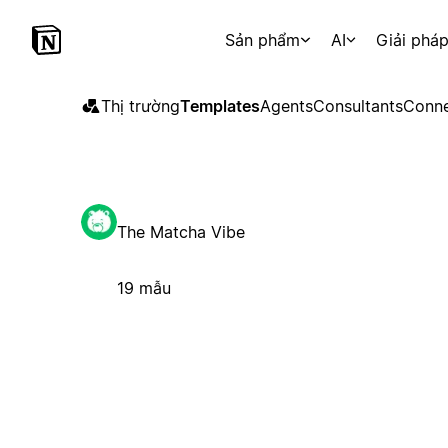
Sản phẩm
AI
Giải phá
Thị trường
Templates
Agents
Consultants
Conne
The Matcha Vibe
19 mẫu