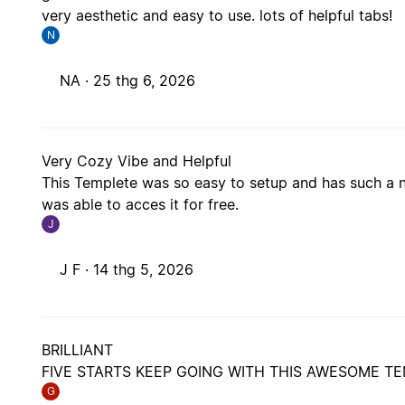
very aesthetic and easy to use. lots of helpful tabs!
N
NA ·
25 thg 6, 2026
Very Cozy Vibe and Helpful
This Templete was so easy to setup and has such a nic
was able to acces it for free.
J
J F ·
14 thg 5, 2026
BRILLIANT
FIVE STARTS KEEP GOING WITH THIS AWESOME T
G