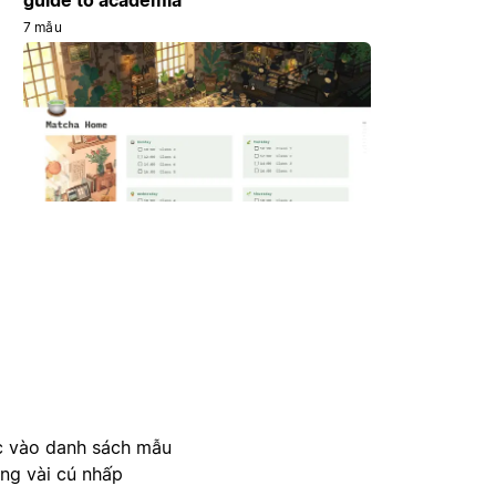
7 mẫu
c vào danh sách mẫu
ong vài cú nhấp