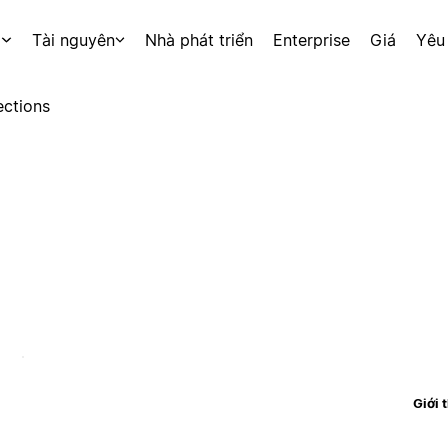
p
Tài nguyên
Nhà phát triển
Enterprise
Giá
Yêu
ctions
Giới 