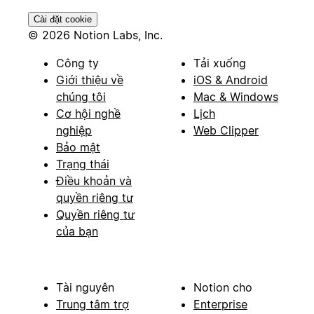
Cài đặt cookie
© 2026 Notion Labs, Inc.
Công ty
Tải xuống
Giới thiệu về
iOS & Android
chúng tôi
Mac & Windows
Cơ hội nghề
Lịch
nghiệp
Web Clipper
Bảo mật
Trạng thái
Điều khoản và
quyền riêng tư
Quyền riêng tư
của bạn
Tài nguyên
Notion cho
Trung tâm trợ
Enterprise