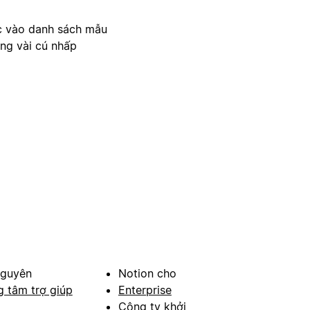
c vào danh sách mẫu
ong vài cú nhấp
nguyên
Notion cho
g tâm trợ giúp
Enterprise
Công ty khởi