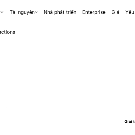
p
Tài nguyên
Nhà phát triển
Enterprise
Giá
Yêu
ctions
Giới 