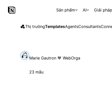
Sản phẩm
AI
Giải phá
Thị trường
Templates
Agents
Consultants
Conne
Marie Gautron 💙 WebOrga
23 mẫu