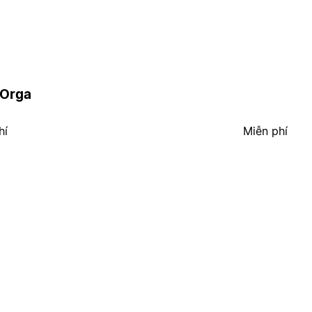
bOrga
hí
Miễn phí