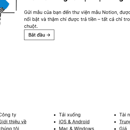
Gửi mẫu của bạn đến thư viện mẫu Notion, đượ
nổi bật và thậm chí được trả tiền – tất cả chỉ tr
chuột.
Bắt đầu
→
Công ty
Tải xuống
Tài 
Giới thiệu về
iOS & Android
Trun
chúng tôi
Mac & Windows
Giá