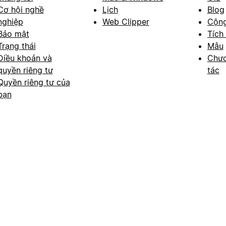
Cơ hội nghề
Lịch
Blog
nghiệp
Web Clipper
Cộn
Bảo mật
Tích
Trạng thái
Mẫu
Điều khoản và
Chươ
quyền riêng tư
tác
Quyền riêng tư của
bạn