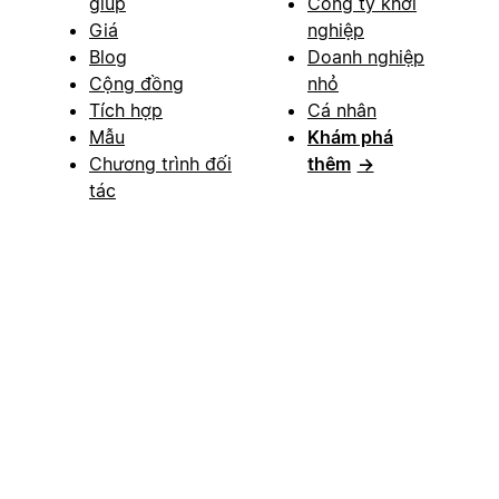
giúp
Công ty khởi
Giá
nghiệp
Blog
Doanh nghiệp
Cộng đồng
nhỏ
Tích hợp
Cá nhân
Mẫu
Khám phá
Chương trình đối
thêm
→
tác